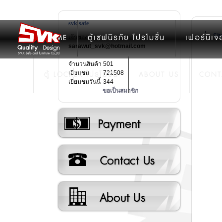
svk safe
Si
HOME
ตู้เซฟนิรภัย โปรโมชั่น
เฟอร์นิเจ
เจ้าของ:
sarawut_svk@hotmail.com
จำนวนสินค้า
501
ตู้ LOCKER โปรโมชั่น
เยี่ยมชม
721508
ABOUT US
CONT
เยี่ยมชมวันนี้
344
ขอเป็นสมาชิก
วิธีการชำระเงิน
ติดต่อเรา
เกี่ยวกับเรา