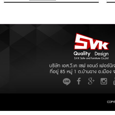
บริษัท เอส.วี.เค เซฟ แอนด์ เฟอร์นิเ
ที่อยู่ 85 หมู่ 1 ต.บ้านฉาง อ.เมือง 
COPY