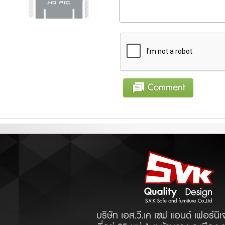
บริษัท เอส.วี.เค เซฟ แอนด์ เฟอร์นิเ