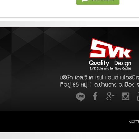
บริษัท เอส.วี.เค เซฟ แอนด์ เฟอร์นิเ
ที่อยู่ 85 หมู่ 1 ต.บ้านฉาง อ.เมือง 
COPY