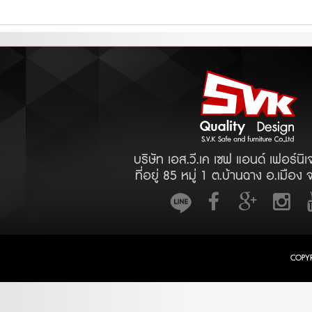
บริษัท เอส.วี.เค เซฟ แอนด์ เฟอร์นิเ
ที่อยู่ 85 หมู่ 1 ต.บ้านฉาง อ.เมือง 
COPY