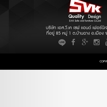
บริษัท เอส.วี.เค เซฟ แอนด์ เฟอร์นิเ
ที่อยู่ 85 หมู่ 1 ต.บ้านฉาง อ.เมือง 
COPY