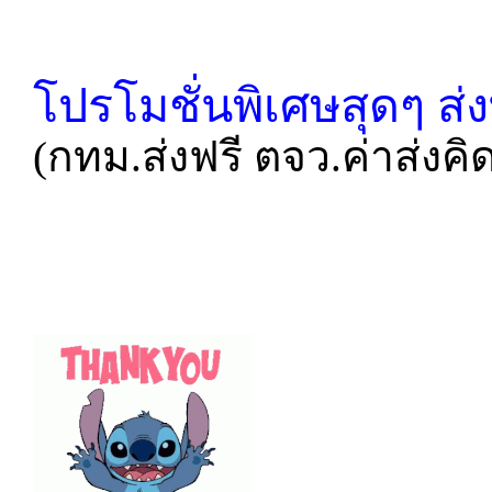
โปรโมชั่นพิเศษสุดๆ ส่
(กทม.ส่งฟรี ตจว.ค่าส่ง