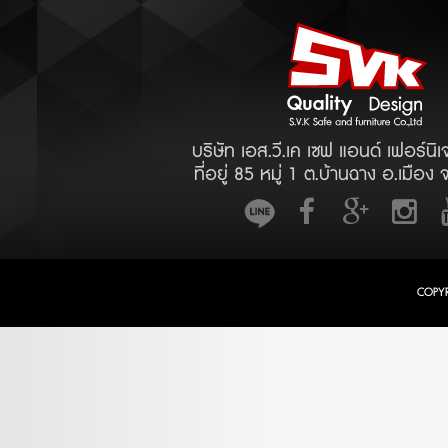
บริษัท เอส.วี.เค เซฟ แอนด์ เฟอร์นิเ
ที่อยู่ 85 หมู่ 1 ต.บ้านฉาง อ.เมือง 
COPY