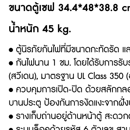
ขนาดตู้เซฟ 34.4*48*38.8
น้ำหนัก 45 kg.
•
ตู้นิรภัยกันไฟที่มีขนาดกะทัดรัด แ
•
กันไฟนาน
1
ชม. โดยได้รับการร
(
สวีเดน)
,
มาตรฐาน
UL Class 350 (
•
ควบคุมการเปิด-ปิด ด้วยสลักกลอ
บานประตู ป้องกันการงัดแงะจากฝั่
•
รางเก็บถ่านอยู่ด้านหน้าตู้ สะดว
•
ระบบล็อคด้วยรหัส
6
ตัวเลข สาม