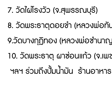
7. วัดไผ่โรงวัว (จ.สุพรรณบุรี)
8. วัดพระธาตุดอยขำ (หลวงพ่อทันใ
9.วัดบางกุฎิทอง (หลวงพ่อชำนาญ 
10. วัดพระธาตุ ผาซ่อนแก้ว (จ.เพ
ฯลฯ ร่วมถึงปั้มน้ำมัน ร้านอาหา