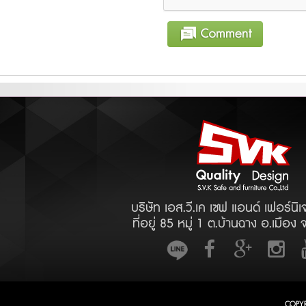
บริษัท เอส.วี.เค เซฟ แอนด์ เฟอร์นิเ
ที่อยู่ 85 หมู่ 1 ต.บ้านฉาง อ.เมือง 
COPY