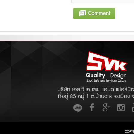
บริษัท เอส.วี.เค เซฟ แอนด์ เฟอร์นิเ
ที่อยู่ 85 หมู่ 1 ต.บ้านฉาง อ.เมือง 
COPY