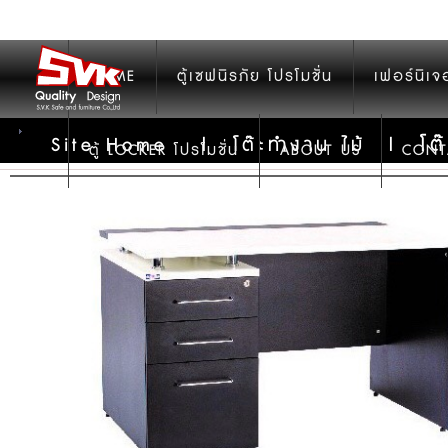
HOME
ตู้เซฟนิรภัย โปรโมชั่น
เฟอร์นิเจ
โต
Site Home
|
โต๊ะทำงาน ไม้
|
ตู้ LOCKER โปรโมชั่น
ABOUT US
CONT