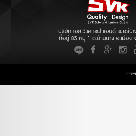
บริษัท เอส.วี.เค เซฟ แอนด์ เฟอร์นิเ
ที่อยู่ 85 หมู่ 1 ต.บ้านฉาง อ.เมือง 
COPY