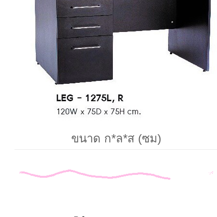
ขนาด ก*ล*ส (ซม)