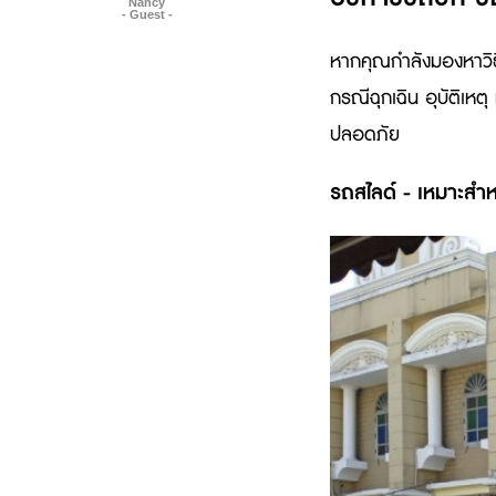
Nancy
- Guest -
หากคุณกำลังมองหาวิธ
กรณีฉุกเฉิน อุบัติเหต
ปลอดภัย
รถสไลด์ - เหมาะสำ