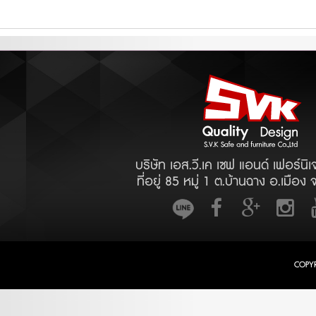
บริษัท เอส.วี.เค เซฟ แอนด์ เฟอร์นิเ
ที่อยู่ 85 หมู่ 1 ต.บ้านฉาง อ.เมือง 
COPY