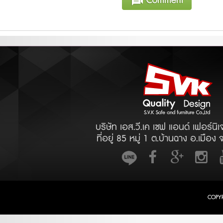
บริษัท เอส.วี.เค เซฟ แอนด์ เฟอร์นิเ
ที่อยู่ 85 หมู่ 1 ต.บ้านฉาง อ.เมือง 
COPY