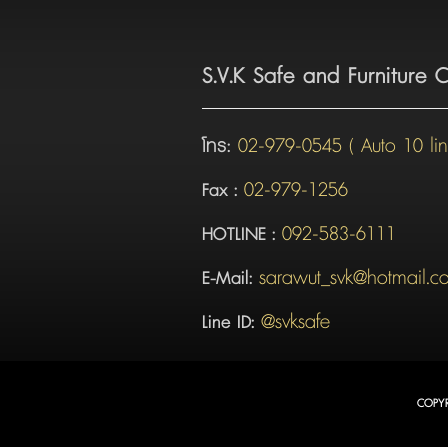
S.V.K Safe and Furniture Co
02-979-0545 ( Auto 10 lin
โทร:
02-979-1256
Fax :
092-583-6111
HOTLINE :
sarawut_svk@hotmail.c
E-Mail:
@svksafe
Line ID:
COPY