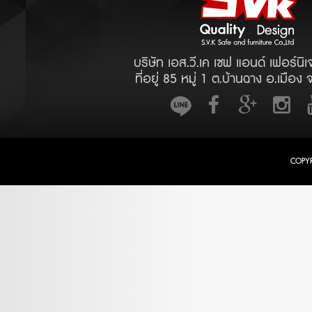
บริษัท เอส.วี.เค เซฟ แอนด์ เฟอร์นิเ
ที่อยู่ 85 หมู่ 1 ต.บ้านฉาง อ.เมือง 
COPY