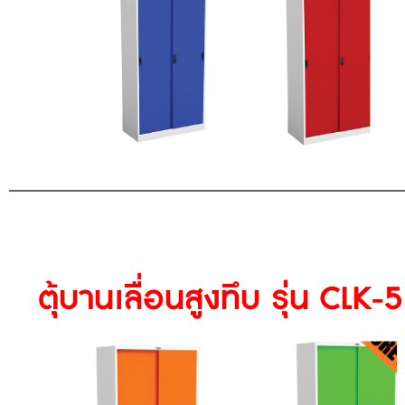
ตุ้บานเลื่อนสูงทึบ รุ่น CLK-