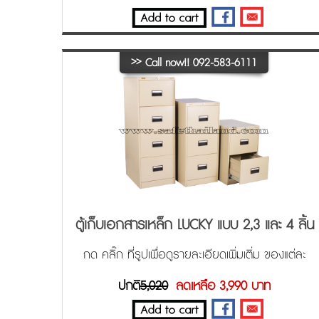
>>
Call now!! 092-583-6111
ตู้เก็บเอกสารเหล็ก LUCKY แบบ 2,3 และ 4 ลิ้น
ชัก รุ่น D-742-744 ล๊อคกุญแจอัตโนมัติ
กด คลิ๊ก ที่รูปเพื่อดูรายละเอียดเพิ่มเติ่ม ของแต่ละ
ขนาด ครับ
ปกติ
5,020
ลดเหลือ 3,990 บาท