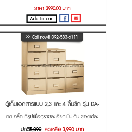
46.1x62x101.6 cm. (WxDxH)
ราคา 3990.00 บาท
>>
Call now!! 092-583-6111
ตู้เก็บเอกสารแบบ 2,3 และ 4 ลิ้นชัก รุ่น DA-
102-104 ล๊อคกุญแจอัตโนมัติ
กด คลิ๊ก ที่รูปเพื่อดูรายละเอียดเพิ่มเติ่ม ของแต่ละ
ขนาด ครับ
ปกติ
5,090
ลดเหลือ 3,990 บาท