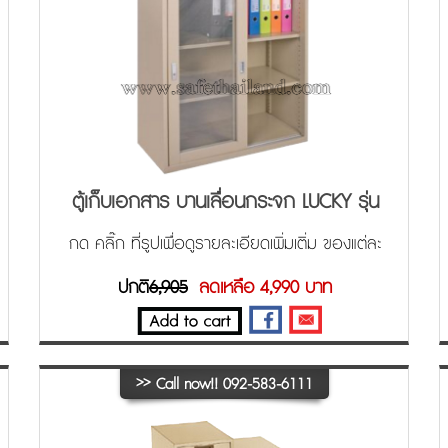
ตู้เก็บเอกสาร บานเลื่อนกระจก LUCKY รุ่น
LCG-9110
กด คลิ๊ก ที่รูปเพื่อดูรายละเอียดเพิ่มเติ่ม ของแต่ละ
ขนาด ครับ
ปกติ
6,905
ลดเหลือ 4,990 บาท
>>
Call now!! 092-583-6111